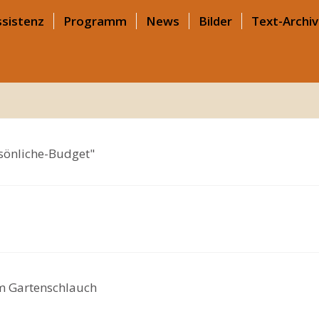
sistenz
Programm
News
Bilder
Text-Archiv
sönliche-Budget"
um Gartenschlauch